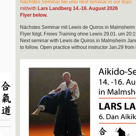
Nächstes Seminar bei uns/ next seminar in our dojo:
mit/with
Lars Landberg
14.-16. August 2026
Flyer below.
Nächstes Seminar mit Lewis de Quiros in Malmsheim 
Flyer folgt. Freies Training ohne Lewis 29.01. um 20:
Next seminar with Lewis de Quiros in Malmsheim
Jan
to follow.
Open practice without instructor Jan.29 from 