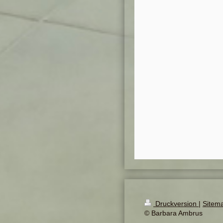
Druckversion
|
Sitem
© Barbara Ambrus