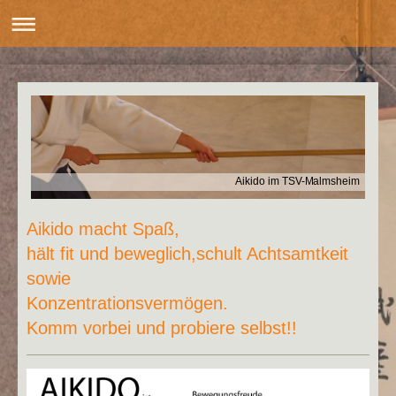
Aikido im TSV-Malmsheim
Aikido macht Spaß,
hält fit und beweglich,schult Achtsamtkeit
sowie
Konzentrationsvermögen.
Komm vorbei und probiere selbst!!